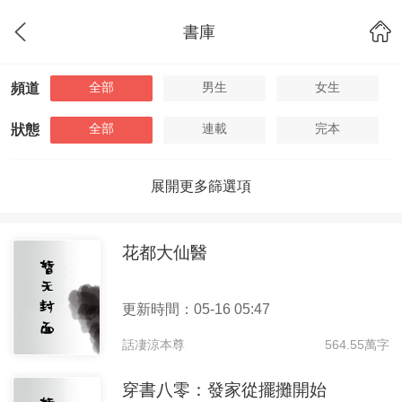
書庫
全部
男生
女生
頻道
全部
連載
完本
狀態
展開更多篩選項
花都大仙醫
更新時間：05-16 05:47
話凄涼本尊
564.55萬字
穿書八零：發家從擺攤開始