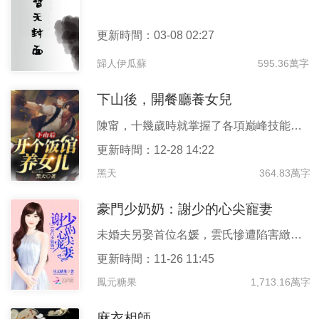
更新時間：03-08 02:27
歸人伊瓜蘇
595.36萬字
下山後，開餐廳養女兒
陳甯，十幾歲時就掌握了各項巅峰技能。 他随意雕刻的挂件，可以賣上一個億。 随手寫的字，畫的畫，被頂級大佬争先搶着收藏。 炖的一碗肉，成了延年益壽的神藥。 他的醫術武藝更是無人能及，收的徒弟不是醫聖就是國手。 闖蕩十年，陳甯回歸，發現自己竟然有一個四歲的親生女兒。 最無語的是，他卻不知道女兒的媽媽是誰。 為了女兒，陳甯開了一個小飯館。 過起了平凡低調的生活。 沒事炒炒菜，包包包子，找找女兒媽，日子過得輕松自在。 随着小飯館的生意也越來越好，來飯館吃飯的大人物也越來越多。 有天混混來飯館收保護費，看到其中一個吃飯的客人，吓得褲子都提不起來了。
更新時間：12-28 14:22
黑天
364.83萬字
豪門少奶奶：謝少的心尖寵妻
未婚夫另娶首位名媛，雲氏慘遭陷害緻破產，她更是被媒體逼至絕境。絕望之際，她尋求權勢滔天的謝少，亦即傳說中北謝南王、擁有千年傳承的豪門世家——謝家，此家族掌控著整個A國的所有關鍵領域。「謝黎墨，我願意嫁給你，你敢娶我嗎？」半晌過去，當她的勇氣與熱情即將消散之際，他展露出潋滟醉人的眸光，「我們現在就去民政局領證，相信我，未來的謝夫人，你家謝少定會讓你無悔此選。」 婚後，她盡力扮演好謝夫人的角色，同時更踩著那些渣滓的肩膀，肆意地成長。他的呵護與寵溺總能溫暖她的心靈。「謝先生，你為何對我如此之好？」「你是我夫人，不對你好，又該對誰好呢？」 有了寶寶後，「爸爸，媽媽還沒起床嗎？」「你媽媽昨日累壞了，
更新時間：11-26 11:45
鳳元糖果
1,713.16萬字
麻衣相師