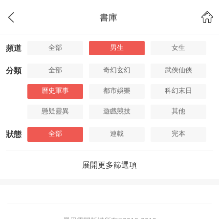
書庫
全部
男生
女生
頻道
全部
奇幻玄幻
武俠仙俠
分類
曆史軍事
都市娛樂
科幻末日
懸疑靈異
遊戲競技
其他
全部
連載
完本
狀態
展開更多篩選項