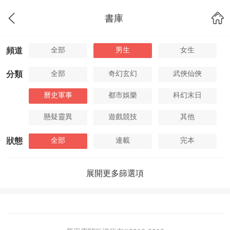
書庫
全部
男生
女生
頻道
全部
奇幻玄幻
武俠仙俠
分類
曆史軍事
都市娛樂
科幻末日
懸疑靈異
遊戲競技
其他
全部
連載
完本
狀態
展開更多篩選項