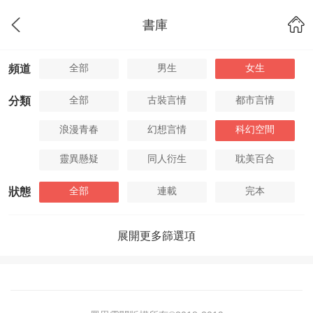
書庫
全部
男生
女生
頻道
全部
古裝言情
都市言情
分類
浪漫青春
幻想言情
科幻空間
靈異懸疑
同人衍生
耽美百合
全部
連載
完本
狀態
展開更多篩選項