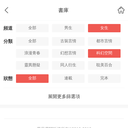
書庫
全部
男生
女生
頻道
全部
古裝言情
都市言情
分類
浪漫青春
幻想言情
科幻空間
靈異懸疑
同人衍生
耽美百合
全部
連載
完本
狀態
展開更多篩選項