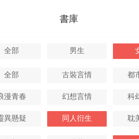
書庫
全部
男生
全部
古裝言情
都
浪漫青春
幻想言情
科
靈異懸疑
同人衍生
耽