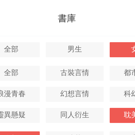
書庫
全部
男生
全部
古裝言情
都
浪漫青春
幻想言情
科
靈異懸疑
同人衍生
耽