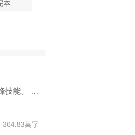
完本
陳甯，十幾歲時就掌握了各項巅峰技能。 他随意雕刻的挂件，可以賣上一個億。 随手寫的字，畫的畫，被頂級大佬争先搶着收藏。 炖的一碗肉，成了延年益壽的神藥。 他的醫術武藝更是無人能及，收的徒弟不是醫聖就是國手。 闖蕩十年，陳甯回歸，發現自己竟然有一個四歲的親生女兒。 最無語的是，他卻不知道女兒的媽媽是誰。 為了女兒，陳甯開了一個小飯館。 過起了平凡低調的生活。 沒事炒炒菜，包包包子，找找女兒媽，日子過得輕松自在。 随着小飯館的生意也越來越好，來飯館吃飯的大人物也越來越多。 有天混混來飯館收保護費，看到其中一個吃飯的客人，吓得褲子都提不起來了。
364.83萬字