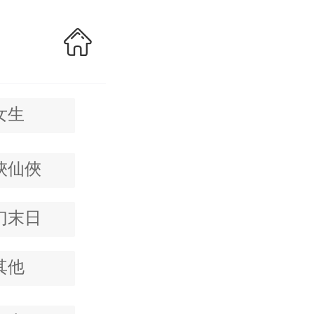
女生
俠仙俠
幻末日
其他