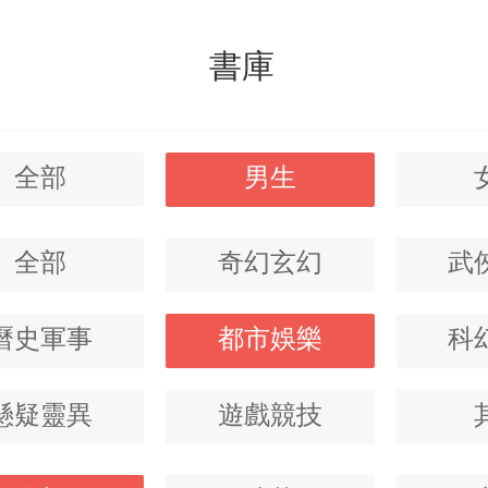
書庫
全部
男生
全部
奇幻玄幻
武
曆史軍事
都市娛樂
科
懸疑靈異
遊戲競技