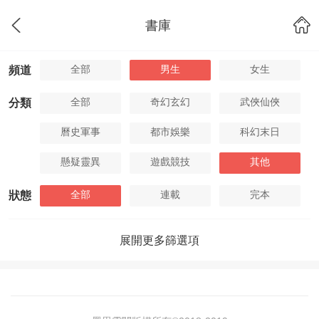
書庫
全部
男生
女生
頻道
全部
奇幻玄幻
武俠仙俠
分類
曆史軍事
都市娛樂
科幻末日
懸疑靈異
遊戲競技
其他
全部
連載
完本
狀態
展開更多篩選項