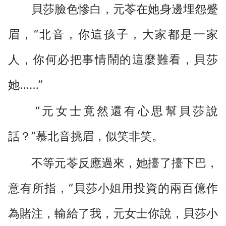
貝莎臉色慘白，元苓在她身邊埋怨蹙
眉，“北音，你這孩子，大家都是一家
人，你何必把事情鬧的這麼難看，貝莎
她……”
“元女士竟然還有心思幫貝莎說
話？”慕北音挑眉，似笑非笑。
不等元苓反應過來，她擡了擡下巴，
意有所指，“貝莎小姐用投資的兩百億作
為賭注，輸給了我，元女士你說，貝莎小