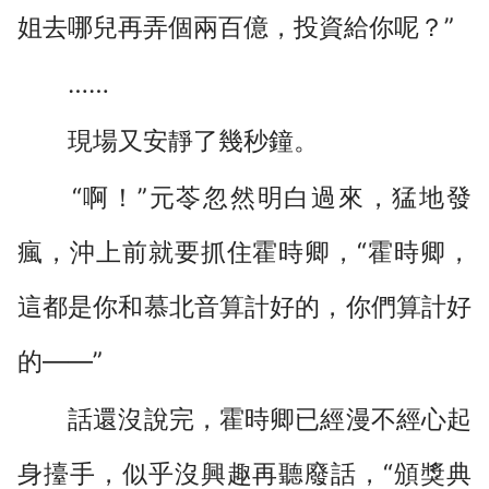
姐去哪兒再弄個兩百億，投資給你呢？”
……
現場又安靜了幾秒鐘。
“啊！”元苓忽然明白過來，猛地發
瘋，沖上前就要抓住霍時卿，“霍時卿，
這都是你和慕北音算計好的，你們算計好
的――”
話還沒說完，霍時卿已經漫不經心起
身擡手，似乎沒興趣再聽廢話，“頒獎典